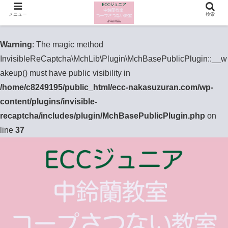
メニュー
検索
Warning
: The magic method
InvisibleReCaptcha\MchLib\Plugin\MchBasePublicPlugin::__w
akeup() must have public visibility in
/home/c8249195/public_html/ecc-nakasuzuran.com/wp-
content/plugins/invisible-
recaptcha/includes/plugin/MchBasePublicPlugin.php
on
line
37