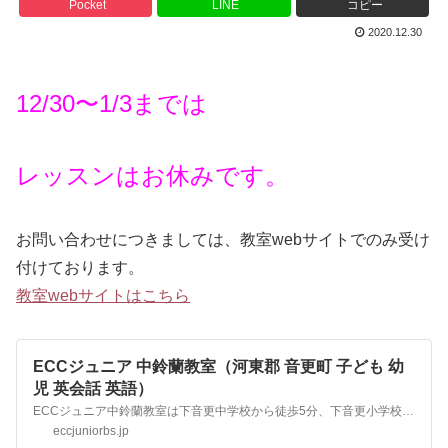
Pocket
LINE
コピー
2020.12.30
12/30〜1/3までは
レッスンはお休みです。
お問い合わせにつきましては、教室webサイトでのみ受け
付けております。
教室webサイトはこちら
ECCジュニア 中鈴蘭教室（河東郡 音更町 子ども 幼
児 英会話 英語）
ECCジュニア中鈴蘭教室は下音更中学校から徒歩5分、下音更小学校・鈴蘭小学校から車で4分、木野東小学校から車で約7分、柳町小学校から車で約10分、音更小学校、音更保育園から車で約12分です。当教室では、幼児・小学生・中学生の子どもたちが楽しく学べる英語・英会話教室です。 無料体験・レッスン見学はお気軽にお問い合わせください。
eccjuniorbs.jp