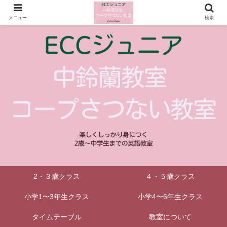
メニュー
検索
2・３歳クラス
４・５歳クラス
小学1〜3年生クラス
小学4〜6年生クラス
タイムテーブル
教室について