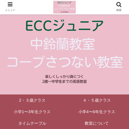
メニュー
検索
2・３歳クラス
４・５歳クラス
小学1〜3年生クラス
小学4〜6年生クラス
タイムテーブル
教室について