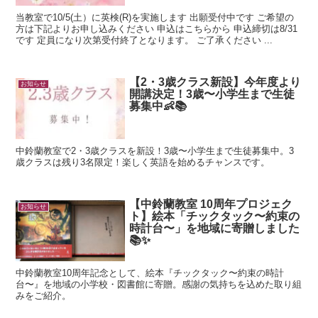
当教室で10/5(土）に英検(R)を実施します 出願受付中です ご希望の
方は下記よりお申し込みください 申込はこちらから 申込締切は8/31
です 定員になり次第受付終了となります。 ご了承ください ...
【2・3歳クラス新設】今年度より
お知らせ
開講決定！3歳〜小学生まで生徒
募集中👶📚
中鈴蘭教室で2・3歳クラスを新設！3歳〜小学生まで生徒募集中。3
歳クラスは残り3名限定！楽しく英語を始めるチャンスです。
【中鈴蘭教室 10周年プロジェク
お知らせ
ト】絵本「チックタック〜約束の
時計台〜」を地域に寄贈しました
📚✨
中鈴蘭教室10周年記念として、絵本『チックタック〜約束の時計
台〜』を地域の小学校・図書館に寄贈。感謝の気持ちを込めた取り組
みをご紹介。