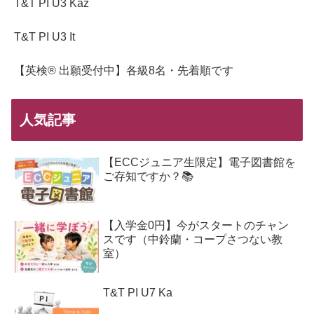
T&T PI U3 Kaz
T&T PI U3 It
【英検® 出願受付中】各級8名・先着順です
人気記事
【ECCジュニア生限定】電子図書館を
ご存知ですか？📚
【入学金0円】今がスタートのチャン
スです（中鈴蘭・コープさつない教
室）
T&T PI U7 Ka