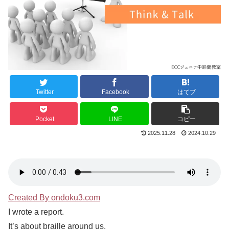
Twitter
Facebook
はてブ
Pocket
LINE
コピー
2025.11.28
2024.10.29
Created By ondoku3.com
I wrote a report.
It’s about braille around us.