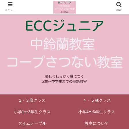
メニュー
検索
2・３歳クラス
４・５歳クラス
小学1〜3年生クラス
小学4〜6年生クラス
タイムテーブル
教室について