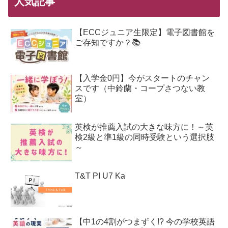
人気記事
【ECCジュニア生限定】電子図書館を
ご存知ですか？📚
【入学金0円】今がスタートのチャン
スです（中鈴蘭・コープさつない教
室）
英検が推薦入試の大きな味方に！～英
検2級と準1級の同時受験という選択肢
～
T&T PI U7 Ka
【中1の4割がつまずく!? 今の学校英語