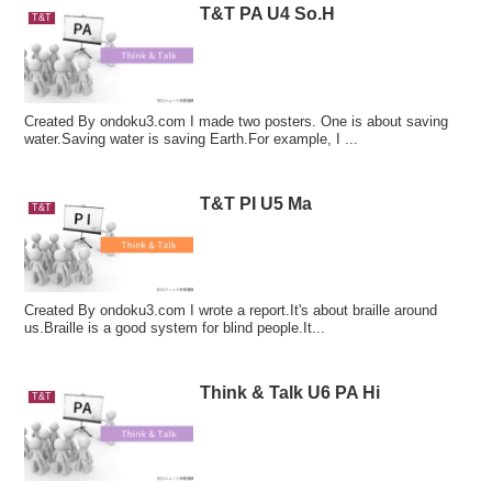
T&T PA U4 So.H
T&T
Created By ondoku3.com I made two posters. One is about saving
water.Saving water is saving Earth.For example, I ...
T&T PI U5 Ma
T&T
Created By ondoku3.com I wrote a report.It's about braille around
us.Braille is a good system for blind people.It...
Think & Talk U6 PA Hi
T&T