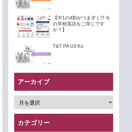
【中1の4割がつまずく!? 今
の学校英語をご存じです
か？】
T&T PA U3 Ko
アーカイブ
カテゴリー