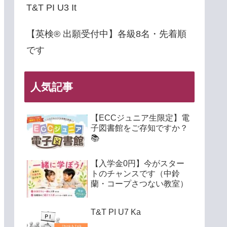
T&T PI U3 It
【英検® 出願受付中】各級8名・先着順
です
人気記事
【ECCジュニア生限定】電
子図書館をご存知ですか？
📚
【入学金0円】今がスター
トのチャンスです（中鈴
蘭・コープさつない教室）
T&T PI U7 Ka