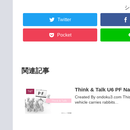
シ
Twitter
Pocket
関連記事
Think & Talk U6 PF N
T&T
Created By ondoku3.com This 
vehicle carries rabbits...