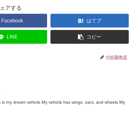
ェアする
Facebook
はてブ
LINE
コピー
中鈴蘭教室
a
is my dream vehicle.My vehicle has wings, oars, and wheels.My