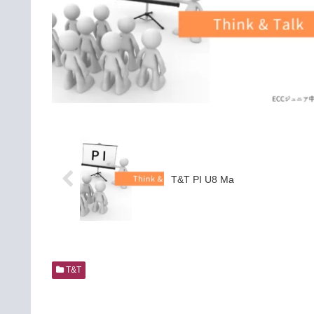
T&T PI U8 Ma
T&T