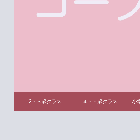
2・３歳クラス
４・５歳クラス
小