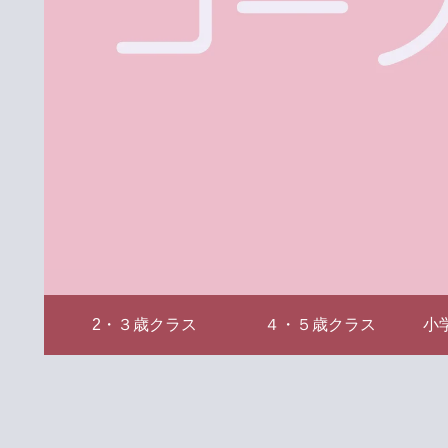
2・３歳クラス
４・５歳クラス
小