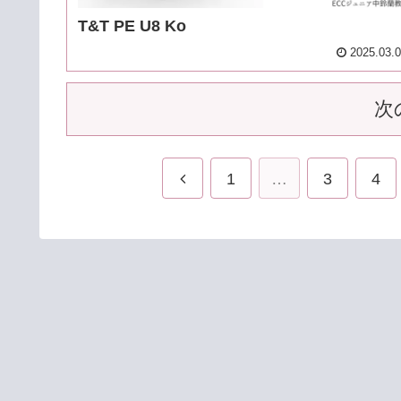
T&T PE U8 Ko
2025.03.
次
1
…
3
4