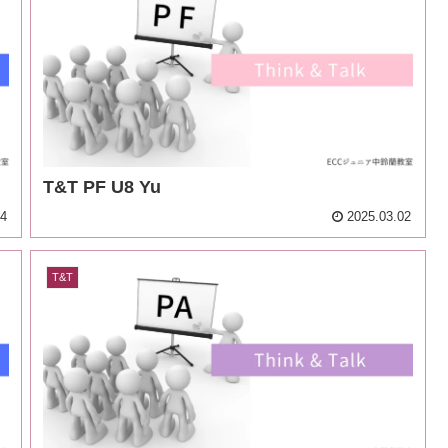
T&T PF U8 Yu
04
2025.03.02
T&T