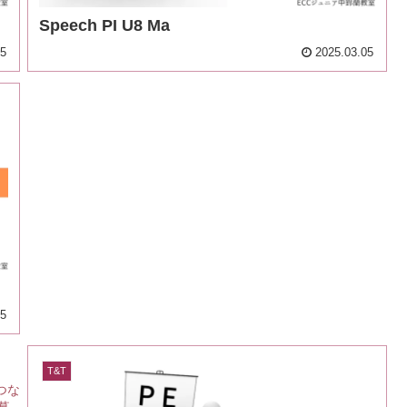
Speech PI U8 Ma
05
2025.03.05
05
T&T
つな