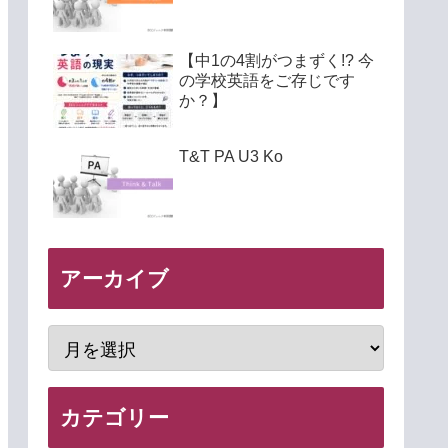
【中1の4割がつまずく!? 今
の学校英語をご存じです
か？】
T&T PA U3 Ko
アーカイブ
カテゴリー