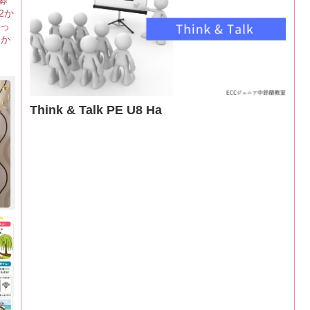
募
2か
しっ
らか
Think & Talk PE U8 Ha