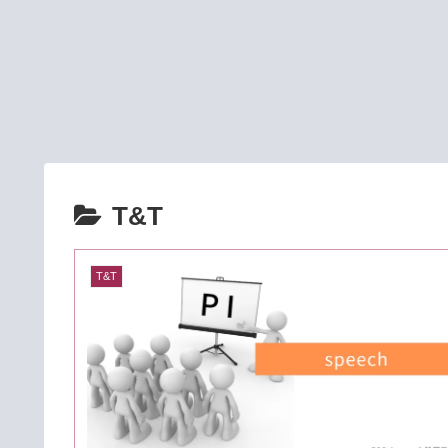
T&T
T&T