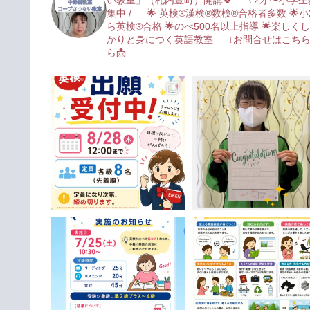
い教室」（札内豊町）開講🍀*゜
\ 2才〜小学生
集中 /
🌟 英検®︎漢検®︎数検®︎合格者多数
🌟小
ら英検®︎合格
🌟のべ500名以上指導
🌟楽しく
かりと身につく英語教室
↓お問合せはこち
ら📩