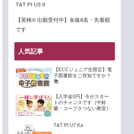
T&T PI U3 It
【英検® 出願受付中】各級8名・先着順
です
人気記事
【ECCジュニア生限定】電
子図書館をご存知ですか？
📚
【入学金0円】今がスター
トのチャンスです（中鈴
蘭・コープさつない教室）
T&T PI U7 Ka