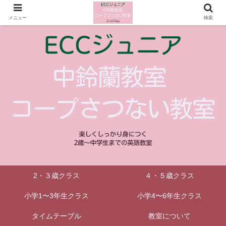
メニュー
検索
2・３歳クラス
４・５歳クラス
小学1〜3年生クラス
小学4〜6年生クラス
タイムテーブル
教室について