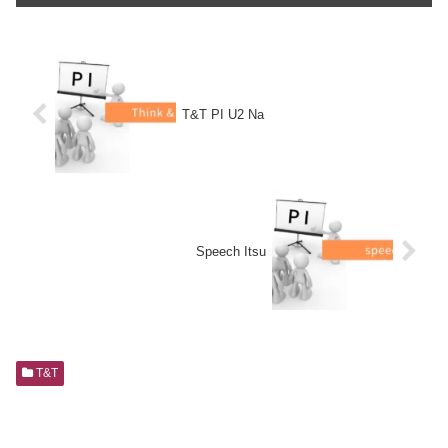
T&T PI U2 Na
Speech Itsu
T&T