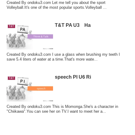
Created By ondoku3.com Let me tell you about the sport
Volleyball.It's one of the most popular sports.Volleyball ...
T&T PA U3 Ha
T&T
Created By ondoku3.com I use a glass when brushing my teeth I
save 5.4 liters of water at a time.That's more wate...
speech PI U6 Ri
T&T
Created By ondoku3.com This is Momonga.She's a character in
"Chiikawa".You can see her on TV.I want to meet her a...