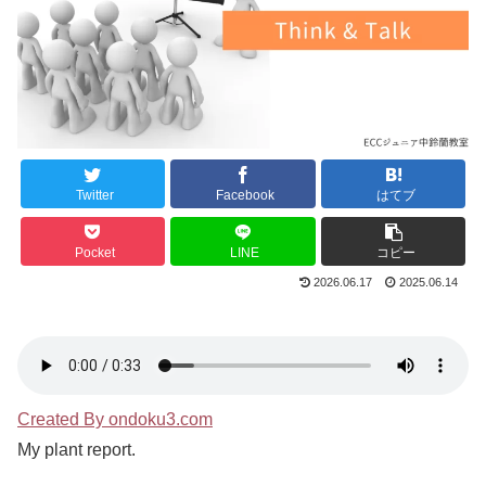
Twitter
Facebook
はてブ
Pocket
LINE
コピー
2026.06.17
2025.06.14
Created By ondoku3.com
My plant report.