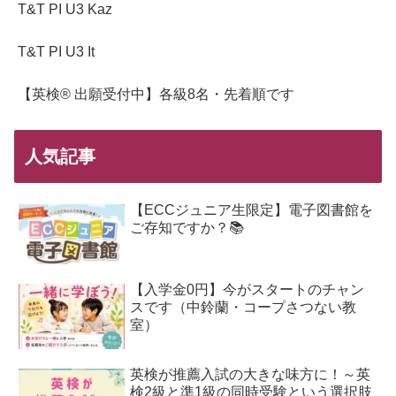
T&T PI U3 Kaz
T&T PI U3 It
【英検® 出願受付中】各級8名・先着順です
人気記事
【ECCジュニア生限定】電子図書館を
ご存知ですか？📚
【入学金0円】今がスタートのチャン
スです（中鈴蘭・コープさつない教
室）
英検が推薦入試の大きな味方に！～英
検2級と準1級の同時受験という選択肢