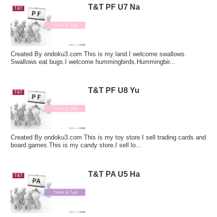
T&T PF U7 Na
T&T
Created By ondoku3.com This is my land.I welcome swallows.
Swallows eat bugs.I welcome hummingbirds.Hummingbir...
T&T PF U8 Yu
T&T
Created By ondoku3.com This is my toy store.I sell trading cards and
board games.This is my candy store.I sell lo...
T&T PA U5 Ha
T&T