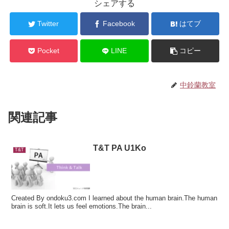
シェアする
Twitter
Facebook
はてブ
Pocket
LINE
コピー
中鈴蘭教室
関連記事
T&T PA U1Ko
T&T
Created By ondoku3.com I learned about the human brain.The human
brain is soft.It lets us feel emotions.The brain...