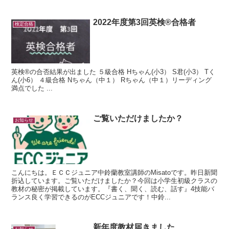
2022年度第3回英検®合格者
検定合格
英検®の合否結果が出ました ５級合格 Hちゃん(小3） S君(小3） Tく
ん(小6） ４級合格 Nちゃん（中１） Rちゃん（中１）リーディング
満点でした ...
ご覧いただけましたか？
お知らせ
こんにちは。ＥＣＣジュニア中鈴蘭教室講師のMisatoです。昨日新聞
折込しています。ご覧いただけましたか？今回は小学生初級クラスの
教材の秘密が掲載しています。『書く、聞く、読む、話す』4技能バ
ランス良く学習できるのがECCジュニアです！中鈴...
新年度教材届きました