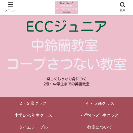
メニュー
検索
2・３歳クラス
４・５歳クラス
小学1〜3年生クラス
小学4〜6年生クラス
タイムテーブル
教室について