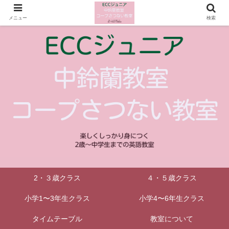
メニュー
検索
2・３歳クラス
４・５歳クラス
小学1〜3年生クラス
小学4〜6年生クラス
タイムテーブル
教室について