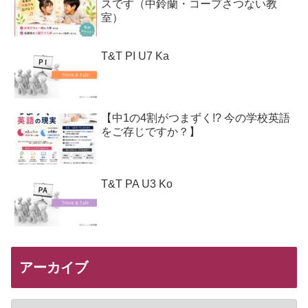
スです（中鈴蘭・コープさつない教
室）
T&T PI U7 Ka
【中1の4割がつまずく!? 今の学校英語
をご存じですか？】
T&T PA U3 Ko
アーカイブ