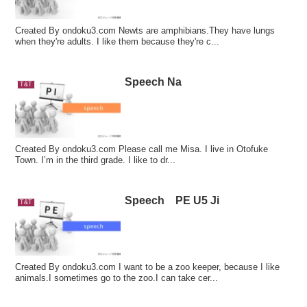
Created By ondoku3.com Newts are amphibians.They have lungs
when they're adults. I like them because they're c...
Speech Na
T&T
Created By ondoku3.com Please call me Misa. I live in Otofuke
Town. I’m in the third grade. I like to dr...
Speech PE U5 Ji
T&T
Created By ondoku3.com I want to be a zoo keeper, because I like
animals.I sometimes go to the zoo.I can take cer...