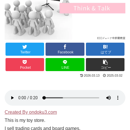
Twitter
Facebook
はてブ
Pocket
LINE
コピー
2026.03.13
2025.03.02
Created By ondoku3.com
This is my toy store.
I sell trading cards and board games.