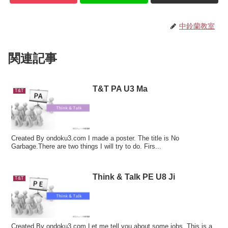
中鈴蘭教室
関連記事
T&T PA U3 Ma
T&T
Created By ondoku3.com I made a poster. The title is No
Garbage.There are two things I will try to do. Firs...
Think & Talk PE U8 Ji
T&T
Created By ondoku3.com Let me tell you about some jobs. This is a