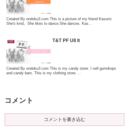
Created By ondoku3.com This is a picture of my friend Kasumi.
She's kind。She likes to dance.She dances. Kas...
T&T PF U8 It
T&T
Created By ondoku3.com This is my candy store. I sell gumdrops
and candy bars. This is my clothing store. ...
コメント
コメントを書き込む