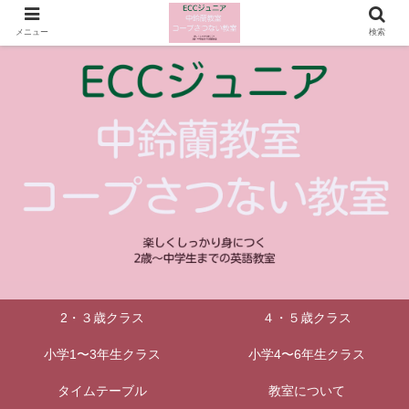
メニュー
検索
2・３歳クラス
４・５歳クラス
小学1〜3年生クラス
小学4〜6年生クラス
タイムテーブル
教室について