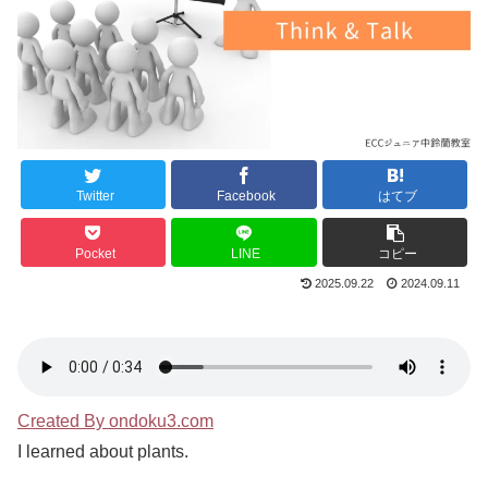
Twitter
Facebook
はてブ
Pocket
LINE
コピー
2025.09.22
2024.09.11
Created By ondoku3.com
I learned about plants.