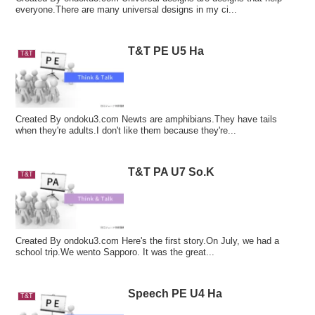
everyone.There are many universal designs in my ci...
T&T PE U5 Ha
T&T
Created By ondoku3.com Newts are amphibians.They have tails
when they're adults.I don't like them because they're...
T&T PA U7 So.K
T&T
Created By ondoku3.com Here's the first story.On July, we had a
school trip.We wento Sapporo. It was the great...
Speech PE U4 Ha
T&T