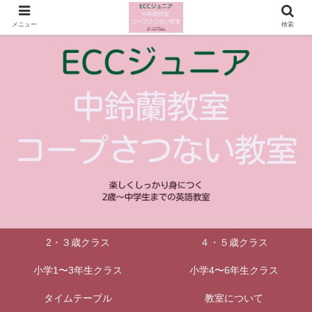
メニュー
検索
2・３歳クラス
４・５歳クラス
小学1〜3年生クラス
小学4〜6年生クラス
タイムテーブル
教室について