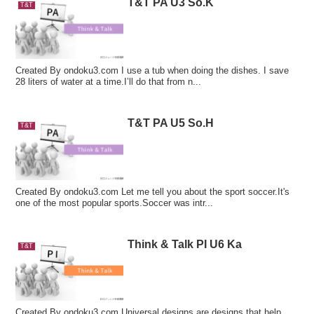
T&T PA U3 So.K
T&T
Created By ondoku3.com I use a tub when doing the dishes. I save
28 liters of water at a time.I’ll do that from n...
T&T PA U5 So.H
T&T
Created By ondoku3.com Let me tell you about the sport soccer.It's
one of the most popular sports.Soccer was intr...
Think & Talk PI U6 Ka
T&T
Created By ondoku3.com Universal designs are designs that help