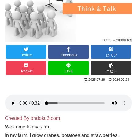
Twitter
Facebook
はてブ
Pocket
LINE
コピー
2025.07.29
2024.07.23
Created By ondoku3.com
Welcome to my farm.
In my farm, I grow grapes, potatoes and strawberries.