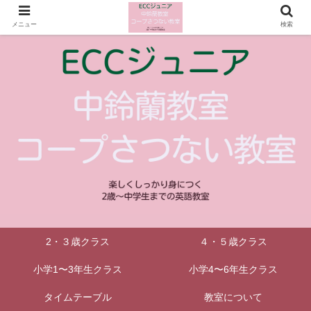
メニュー
検索
2・３歳クラス
４・５歳クラス
小学1〜3年生クラス
小学4〜6年生クラス
タイムテーブル
教室について