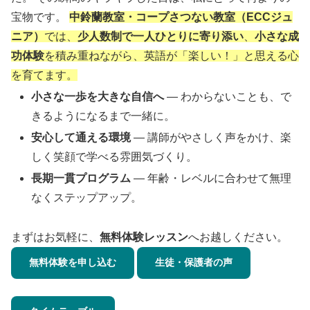
宝物です。
中鈴蘭教室・コープさつない教室
（ECCジュ
ニア）
では、
少人数制で一人ひとりに寄り添い
、
小さな成
功体験
を積み重ねながら、英語が「楽しい！」と思える心
を育てます。
小さな一歩を大きな自信へ
— わからないことも、で
きるようになるまで一緒に。
安心して通える環境
— 講師がやさしく声をかけ、楽
しく笑顔で学べる雰囲気づくり。
長期一貫プログラム
— 年齢・レベルに合わせて無理
なくステップアップ。
まずはお気軽に、
無料体験レッスン
へお越しください。
無料体験を申し込む
生徒・保護者の声