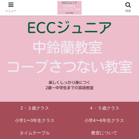
メニュー
検索
2・３歳クラス
４・５歳クラス
小学1〜3年生クラス
小学4〜6年生クラス
タイムテーブル
教室について