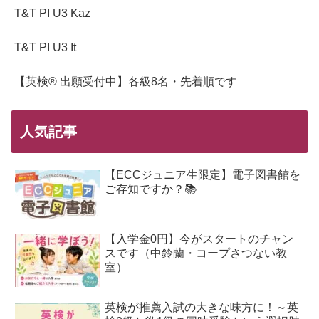
T&T PI U3 Kaz
T&T PI U3 It
【英検® 出願受付中】各級8名・先着順です
人気記事
【ECCジュニア生限定】電子図書館を
ご存知ですか？📚
【入学金0円】今がスタートのチャン
スです（中鈴蘭・コープさつない教
室）
英検が推薦入試の大きな味方に！～英