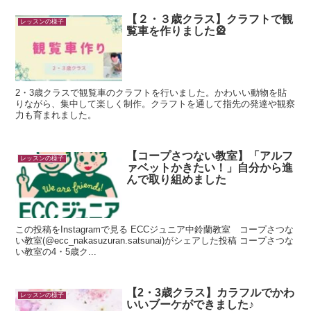
【２・３歳クラス】クラフトで観
レッスンの様子
覧車を作りました🎡
2・3歳クラスで観覧車のクラフトを行いました。かわいい動物を貼
りながら、集中して楽しく制作。クラフトを通して指先の発達や観察
力も育まれました。
【コープさつない教室】「アルフ
レッスンの様子
ァベットかきたい！」自分から進
んで取り組めました
この投稿をInstagramで見る ECCジュニア中鈴蘭教室 コープさつな
い教室(@ecc_nakasuzuran.satsunai)がシェアした投稿 コープさつな
い教室の4・5歳ク...
【2・3歳クラス】カラフルでかわ
レッスンの様子
いいブーケができました♪