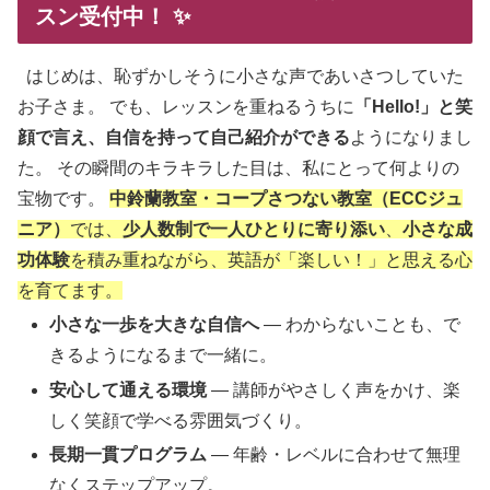
スン受付中！
✨
はじめは、恥ずかしそうに小さな声であいさつしていた
お子さま。 でも、レッスンを重ねるうちに
「Hello!」と笑
顔で言え、自信を持って自己紹介ができる
ようになりまし
た。 その瞬間のキラキラした目は、私にとって何よりの
宝物です。
中鈴蘭教室・コープさつない教室
（ECCジュ
ニア）
では、
少人数制で一人ひとりに寄り添い
、
小さな成
功体験
を積み重ねながら、英語が「楽しい！」と思える心
を育てます。
小さな一歩を大きな自信へ
— わからないことも、で
きるようになるまで一緒に。
安心して通える環境
— 講師がやさしく声をかけ、楽
しく笑顔で学べる雰囲気づくり。
長期一貫プログラム
— 年齢・レベルに合わせて無理
なくステップアップ。