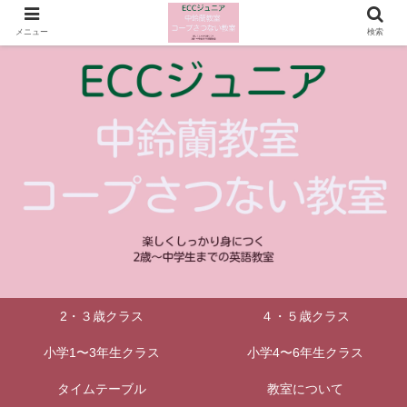
メニュー
検索
2・３歳クラス
４・５歳クラス
小学1〜3年生クラス
小学4〜6年生クラス
タイムテーブル
教室について