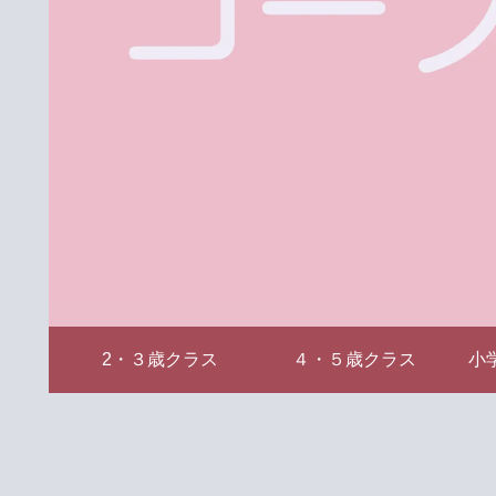
2・３歳クラス
４・５歳クラス
小