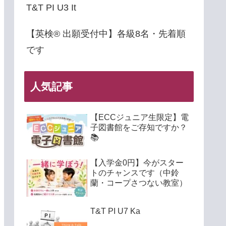
T&T PI U3 It
【英検® 出願受付中】各級8名・先着順
です
人気記事
【ECCジュニア生限定】電
子図書館をご存知ですか？
📚
【入学金0円】今がスター
トのチャンスです（中鈴
蘭・コープさつない教室）
T&T PI U7 Ka