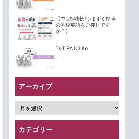
【中1の4割がつまずく!? 今
の学校英語をご存じです
か？】
T&T PA U3 Ko
アーカイブ
カテゴリー