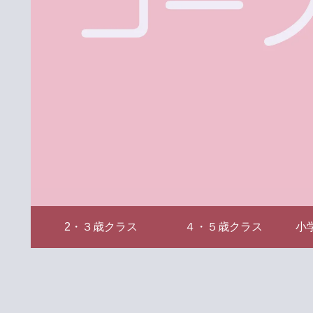
2・３歳クラス
４・５歳クラス
小