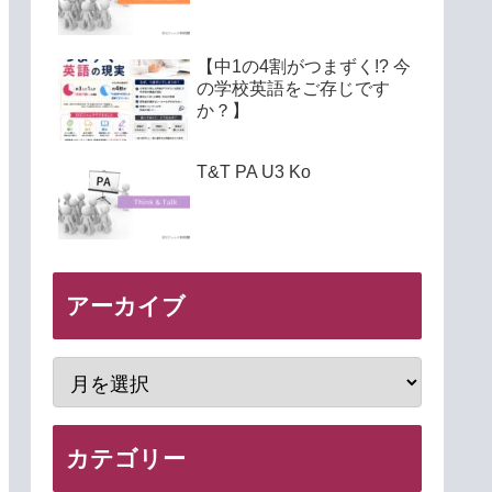
【中1の4割がつまずく!? 今
の学校英語をご存じです
か？】
T&T PA U3 Ko
アーカイブ
カテゴリー