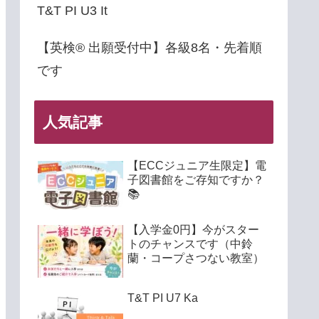
T&T PI U3 It
【英検® 出願受付中】各級8名・先着順
です
人気記事
【ECCジュニア生限定】電
子図書館をご存知ですか？
📚
【入学金0円】今がスター
トのチャンスです（中鈴
蘭・コープさつない教室）
T&T PI U7 Ka