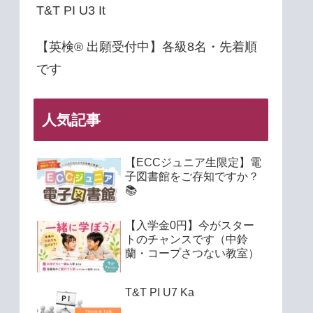
T&T PI U3 It
【英検® 出願受付中】各級8名・先着順
です
人気記事
【ECCジュニア生限定】電
子図書館をご存知ですか？
📚
【入学金0円】今がスター
トのチャンスです（中鈴
蘭・コープさつない教室）
T&T PI U7 Ka