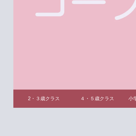
2・３歳クラス
４・５歳クラス
小